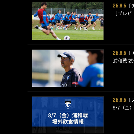
［
26.8.6
［プレビ
［
26.8.6
浦和戦 
［
26.8.6
8/7（金