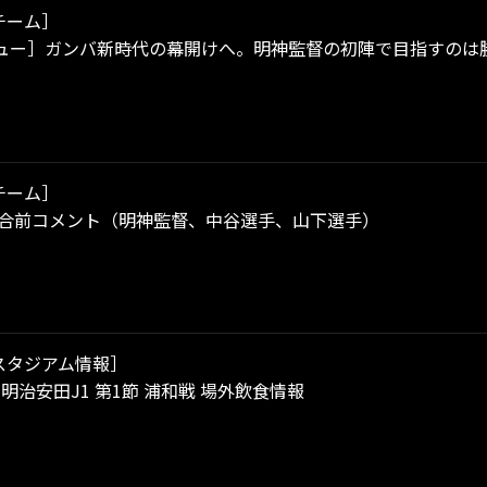
チーム］
ュー］ガンバ新時代の幕開けへ。明神監督の初陣で目指すのは
チーム］
試合前コメント（明神監督、中谷選手、山下選手）
スタジアム情報］
）明治安田J1 第1節 浦和戦 場外飲食情報