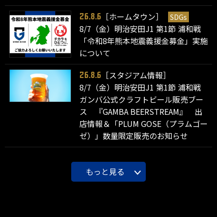
［ホームタウン］
SDGs
26.8.6
8/7（金）明治安田J1 第1節 浦和戦
「令和8年熊本地震義援金募金」実施
について
［スタジアム情報］
26.8.6
8/7（金）明治安田J1 第1節 浦和戦
ガンバ公式クラフトビール販売ブー
ス 『GAMBA BEERSTREAM』 出
店情報＆「PLUM GOSE（プラムゴー
ゼ）」数量限定販売のお知らせ
もっと見る