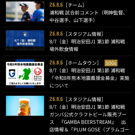
［チーム］
26.8.6
浦和戦 試合前コメント（明神監督、
中谷選手、山下選手）
［スタジアム情報］
26.8.6
8/7（金）明治安田J1 第1節 浦和戦
場外飲食情報
［ホームタウン］
SDGs
26.8.6
8/7（金）明治安田J1 第1節 浦和戦
「令和8年熊本地震義援金募金」実施
について
［スタジアム情報］
26.8.6
8/7（金）明治安田J1 第1節 浦和戦
ガンバ公式クラフトビール販売ブー
ス 『GAMBA BEERSTREAM』 出
店情報＆「PLUM GOSE（プラムゴー