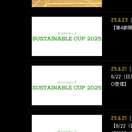
25.6.23
【第4節
［
25.6.21
6/22（
O登壇】
［
25.6.21
【6/2