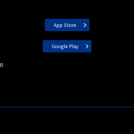
App Store
Google Play
択