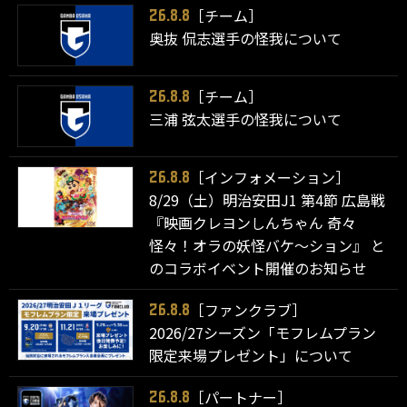
［チーム］
26.8.8
奥抜 侃志選手の怪我について
［チーム］
26.8.8
三浦 弦太選手の怪我について
［インフォメーション］
26.8.8
8/29（土）明治安田J1 第4節 広島戦
『映画クレヨンしんちゃん 奇々
怪々！オラの妖怪バケ～ション』 と
のコラボイベント開催のお知らせ
［ファンクラブ］
26.8.8
2026/27シーズン「モフレムプラン
限定来場プレゼント」について
［パートナー］
26.8.8