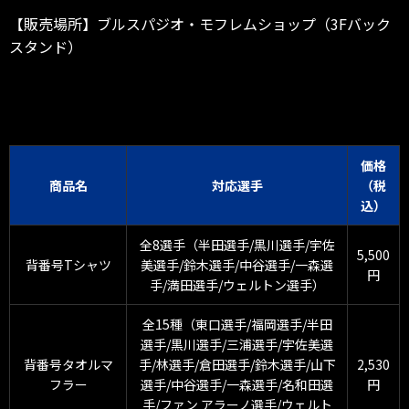
【販売場所】ブルスパジオ・モフレムショップ（3Fバック
スタンド）
価格
商品名
対応選手
（税
込）
全8選手（半田選手/黒川選手/宇佐
5,500
背番号Tシャツ
美選手/鈴木選手/中谷選手/一森選
円
手/満田選手/ウェルトン選手）
全15種（東口選手/福岡選手/半田
選手/黒川選手/三浦選手/宇佐美選
背番号タオルマ
手/林選手/倉田選手/鈴木選手/山下
2,530
フラー
選手/中谷選手/一森選手/名和田選
円
手/ファン アラーノ選手/ウェルト