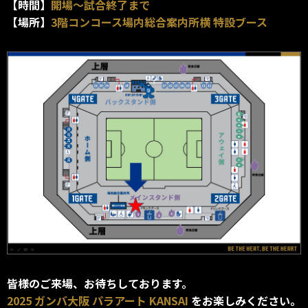
【時間】
開場～試合終了まで
【場所】
3階コンコース場内総合案内所横 特設ブース
皆様のご来場、お待ちしております。
2025 ガンバ大阪 パラアート KANSAI
をお楽しみください。