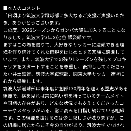
■本人のコメント
「日頃より筑波大学蹴球部に多大なるご支援ご声援いただ
き、ありがとうございます。
この度、2026シーズンからガンバ大阪に加入することにな
りました。筑波大学3年の池谷 銀姿郎です。
まずはこの場を借りて、大好きなサッカーに没頭できる環
境を作り続けてくれた両親をはじめとする家族に感謝して
います。また、筑波大学での残り1シーズンを残してプロキ
ャリアをスタートすることを尊重し、後押ししてくださっ
た小井土監督、筑波大学蹴球部、関東大学サッカー連盟に
心から感謝します。
筑波大学蹴球部は来年度に創部130周年を迎える歴史がある
組織で、横を見れば常に熱い魂を持っているチームメイト
や同期の存在があり、どんな状況でも支えてくださったコ
ーチやスタッフがいる、常に高みを目指し続けている組織
です。この組織を抜けるのは少し寂しさが残りますが、こ
の組織に居たからこそ今の自分があり、筑波大学でなけれ