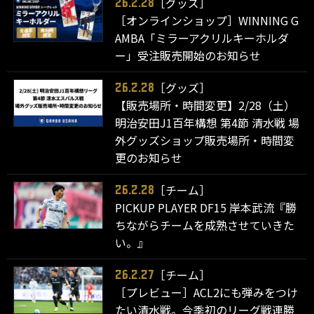
［グッズ］
26.2.28
［オンラインショップ］WINNING G
AMBA「ミラーアクリルキーホルダ
ー」受注販売開始のお知らせ
［グッズ］
26.2.28
【販売場所・時間変更】2/28（土）
明治安田J1百年構想 第4節 清水戦 場
外グッズショップ販売場所・時間変
更のお知らせ
［チーム］
26.2.28
PICKUP PLAYER DF15 岸本武流『勝
ちながらチームを成熟させていきた
い。』
［チーム］
26.2.27
［プレビュー］ACL2にも弾みをつけ
たい清水戦。今季初のリーグ戦連勝