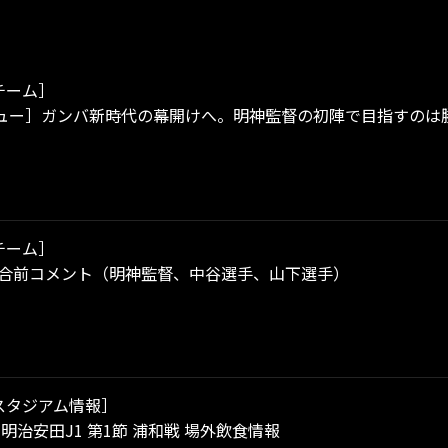
チーム］
ュー］ガンバ新時代の幕開けへ。明神監督の初陣で目指すのは
チーム］
試合前コメント（明神監督、中谷選手、山下選手）
スタジアム情報］
）明治安田J1 第1節 浦和戦 場外飲食情報