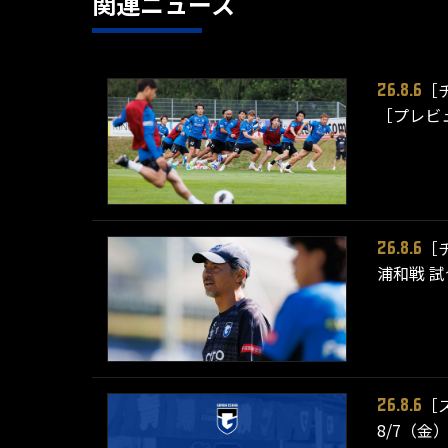
関連ニュース
［
26.8.6
［プレビ
［
26.8.6
浦和戦 
［
26.8.6
8/7（金