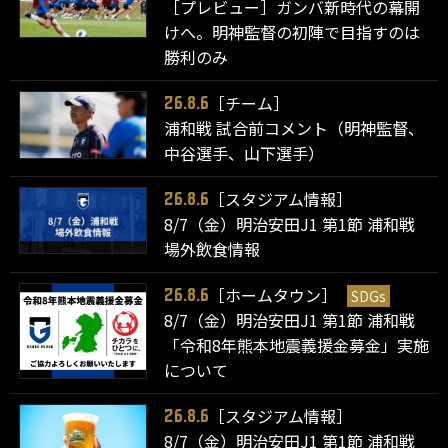
［プレビュー］ガンバ新時代の幕開
けへ。明神監督の初陣で目指すのは
勝利のみ
［チーム］
26.8.6
浦和戦 試合前コメント（明神監督、
中谷選手、山下選手）
［スタジアム情報］
26.8.6
8/7（金）明治安田J1 第1節 浦和戦
場外飲食情報
［ホームタウン］
SDGs
26.8.6
8/7（金）明治安田J1 第1節 浦和戦
「令和8年熊本地震義援金募金」実施
について
［スタジアム情報］
26.8.6
8/7（金）明治安田J1 第1節 浦和戦