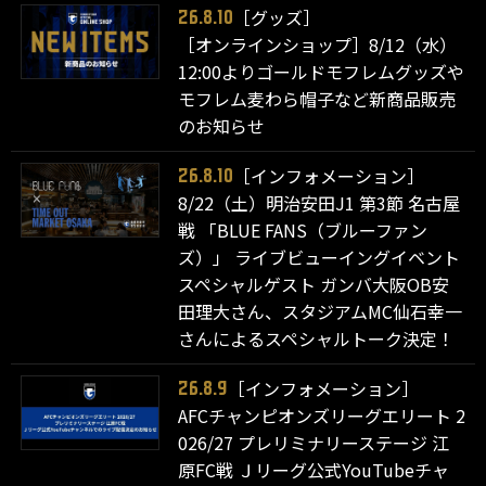
［グッズ］
26.8.10
［オンラインショップ］8/12（水）
12:00よりゴールドモフレムグッズや
モフレム麦わら帽子など新商品販売
のお知らせ
［インフォメーション］
26.8.10
8/22（土）明治安田J1 第3節 名古屋
戦 「BLUE FANS（ブルーファン
ズ）」 ライブビューイングイベント
スペシャルゲスト ガンバ大阪OB安
田理大さん、スタジアムMC仙石幸一
さんによるスペシャルトーク決定！
［インフォメーション］
26.8.9
AFCチャンピオンズリーグエリート 2
026/27 プレリミナリーステージ 江
原FC戦 Ｊリーグ公式YouTubeチャ