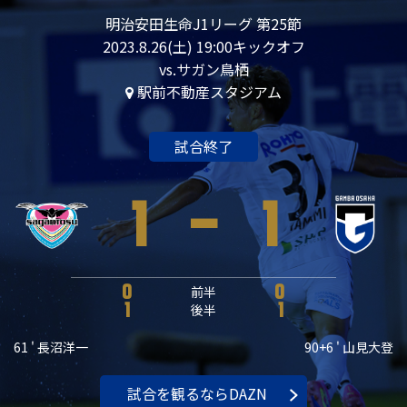
明治安田生命J1リーグ 第25節
2023.8.26(土) 19:00キックオフ
vs.サガン鳥栖
駅前不動産スタジアム
試合終了
1
-
1
0
前半
0
1
後半
1
61 ' 長沼洋一
90+6 ' 山見大登
試合を観るならDAZN