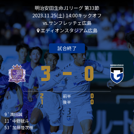
明治安田生命J1リーグ 第33節
2023.11.25(土) 14:00キックオフ
vs.サンフレッチェ広島
エディオンスタジアム広島
試合終了
3
-
0
2
前半
0
1
後半
0
9 ' 満田誠
11 ' 中野就斗
53 ' 加藤陸次樹