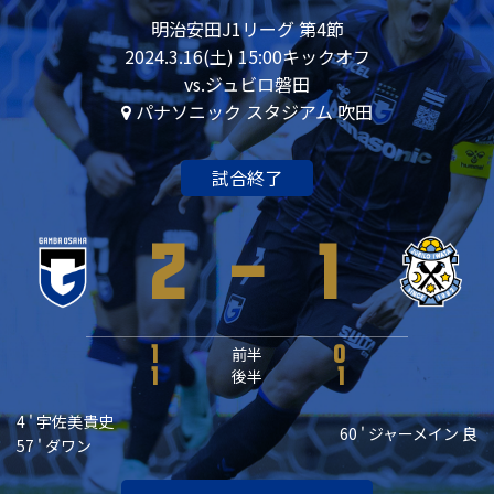
明治安田J1リーグ 第4節
2024.3.16(土) 15:00キックオフ
vs.ジュビロ磐田
パナソニック スタジアム 吹田
試合終了
2
-
1
1
前半
0
1
後半
1
4 ' 宇佐美貴史
60 ' ジャーメイン 良
57 ' ダワン