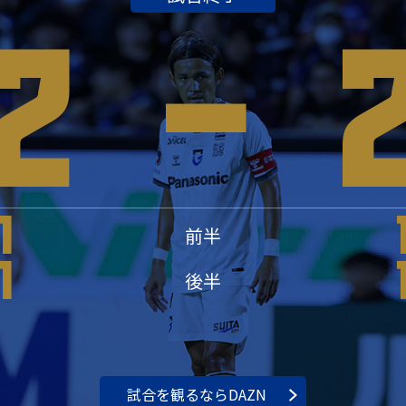
2
-
1
前半
1
後半
試合を観るならDAZN