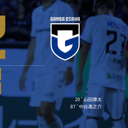
2
1
1
20 ' 山田康太
87 ' 中谷進之介