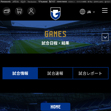
JA
GAMES
試合日程・結果
試合情報
試合速報
試合レポート
HOME