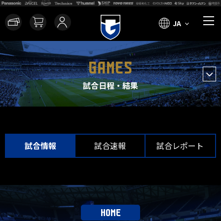
JA
GAMES
試合日程・結果
試合情報
試合速報
試合レポート
HOME