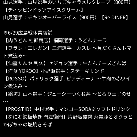
山見選手：山見選手のいちごキャラメルクレープ（800円）
【ディッピンドッツアイスクリーム】
山見選手：チキンオーバーライス（900円）【Re DINER】
※6/29広島戦休業店舗
【肉うどん 杜都商店】福岡選手：うどんナーラ
【フラン・エレガン】三浦選手：カスレ ～具だくさんトマ
ト煮込み～
【仙臺たんや 利久】セジョン選手：牛たんチーズきんぱ
【洋食 YOKOO】小野瀬選手：ステーキサンド
【ROSSO】パトリック選手: ピアディーナ ～牛肉の赤ワイ
ン煮込み～
【鶏坊】山本選手：ジューシーつくね丼 ～とろり玉子のせ
～
【PROST!D】中村選手：マンゴーSODA※ソフトドリンク
【なにわ鉄板焼き 門左衛門】片野坂監督:茶美豚とオクラと
かぼちゃの塩焼きそば