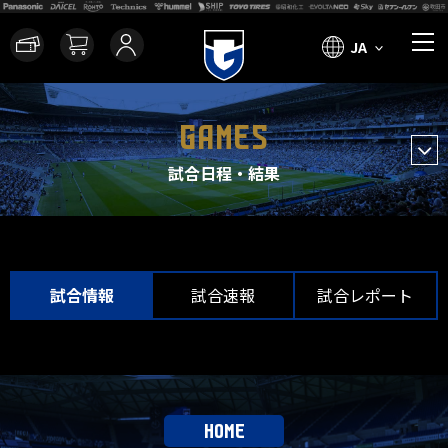
JA
GAMES
試合日程・結果
試合情報
試合速報
試合レポート
HOME