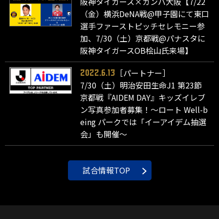
阪神タイガース×ガンバ大阪【7/22
（金）横浜DeNA戦@甲子園にて東口
選手ファーストピッチセレモニー参
加、7/30（土）京都戦@パナスタに
阪神タイガースOB桧山氏来場】
［パートナー］
2022.6.13
7/30（土）明治安田生命J1 第23節
京都戦『AIDEM DAY』キッズイレブ
ン写真参加者募集！～ロート Well-b
eing パークでは「イーアイデム抽選
会」も開催～
試合情報TOP