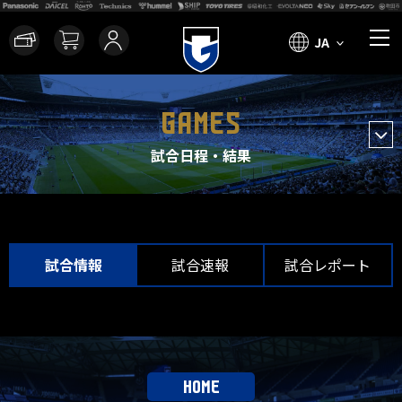
JA
GAMES
試合日程・結果
試合情報
試合速報
試合レポート
HOME