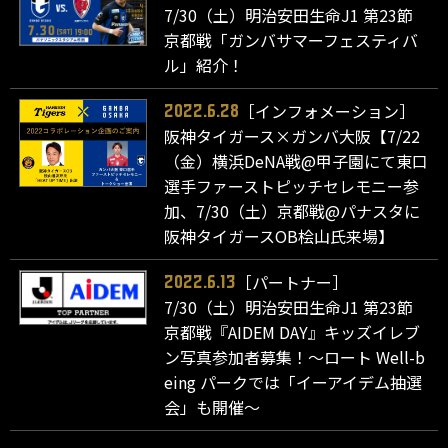
7/30（土）明治安田生命J1 第23節
京都戦「ガンバサマーフェスティバ
ル」紹介！
［インフォメーション］
2022.6.28
阪神タイガース×ガンバ大阪【7/22
（金）横浜DeNA戦@甲子園にて東口
選手ファーストピッチセレモニー参
加、7/30（土）京都戦@パナスタに
阪神タイガースOB桧山氏来場】
［パートナー］
2022.6.13
7/30（土）明治安田生命J1 第23節
京都戦『AIDEM DAY』キッズイレブ
ン写真参加者募集！～ロート Well-b
eing パークでは「イーアイデム抽選
会」も開催～