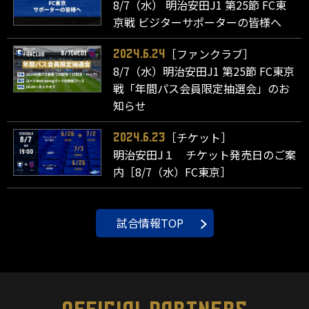
8/7（水） 明治安田J1 第25節 FC東
京戦 ビジターサポーターの皆様へ
［ファンクラブ］
2024.6.24
8/7（水）明治安田J1 第25節 FC東京
戦「年間パス会員限定抽選会」のお
知らせ
［チケット］
2024.6.23
明治安田J１ チケット発売日のご案
内［8/7（水）FC東京］
試合情報TOP