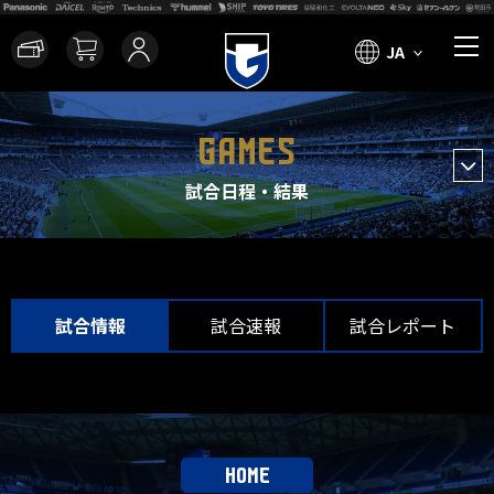
JA
GAMES
試合日程・結果
試合情報
試合速報
試合レポート
HOME