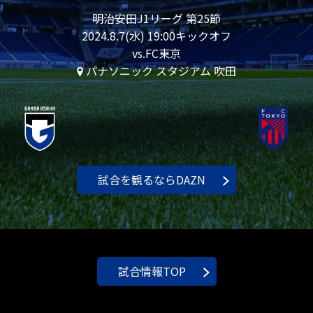
明治安田J1リーグ 第25節
2024.8.7(水) 19:00キックオフ
vs.FC東京
パナソニック スタジアム 吹田
試合を観るならDAZN
試合情報TOP