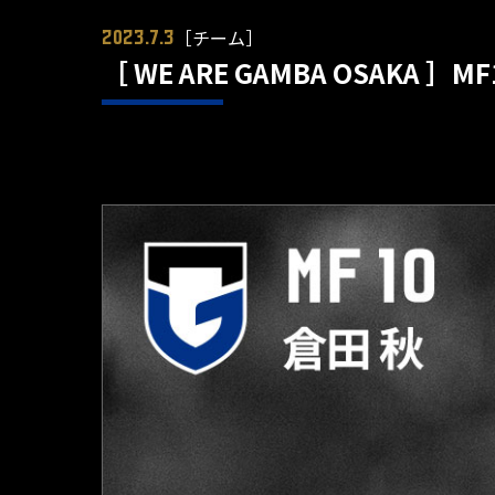
［チーム］
2023.7.3
［ WE ARE GAMBA OSAKA ］M