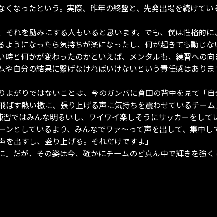
くなったという。実際、昨年の終盤と、先発出場を続けてい
、それを励みにする人もいると思います。でも、僕は性格的に
るようになったら気持ちが楽になったし、何が起きても動じな
い時と何かが変わったのかといえば、メンタルも、練習への向
ムや自分の結果に繋げなければいけないという責任感はありま
りよがりではないことは、今のガンバに倉田の背中を見て「自
飛ばす熱い檄に、張り上げる声に気持ちを震わせているチーム
て練習ではみんな明るいし、ワイワイ楽しそうにサッカーをして
ーンとしているより、みんなでワァ～って声を出して、集中し
声を出すし、盛り上げる。それだけですよ」
に。だが、その姿は今、確かにチームのど真ん中で輝きを強く