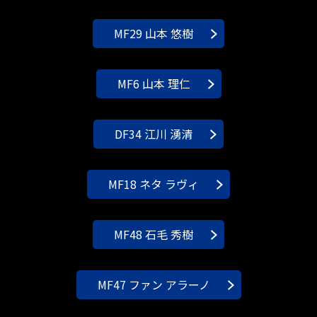
MF29 山本 悠樹
MF6 山本 理仁
DF34 江川 湧清
MF18 ネタ ラヴィ
MF48 石毛 秀樹
MF47 ファン アラーノ