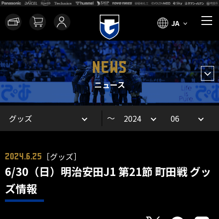
JA
NEWS
ニュース
～
［グッズ］
2024.6.25
6/30（日）明治安田J1 第21節 町田戦 グッ
ズ情報