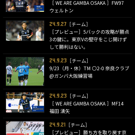
［ WE ARE GAMBA OSAKA ］FW97
ウェルトン
［チーム］
24.9.27
［プレビュー］5バックの攻略が勝点
3の鍵に。東京Vの堅守をこじ開けず
して勝利はない。
［チーム］
24.9.23
9/23（月・休）TM 〇2-0 奈良クラブ
@ガンバ大阪練習場
［チーム］
24.9.23
［ WE ARE GAMBA OSAKA ］MF14
福田 湧矢
［チーム］
24.9.21
［プレビュー］勝ち方を取り戻す京