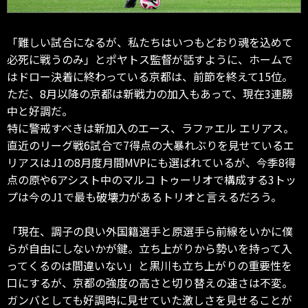
「難しい試合になるが、私たちはいつもどおり魂を込めて
必死に戦うのみ」とポヤトス監督が話すように、ホームで
はドロー決着に終わっている京都は、前節を終えて15位。
ただ、8月以降の京都は新戦力の加入もあって、現在3連勝
中と好調だ。
特に警戒すべきは新加入のエース、ラファエル エリアス。
直近のリーグ戦6試合で7得点の大暴れぶりを見せているエ
リアスはJ1の8月度月間MVPにも選ばれているが、今季8得
点の原や6アシスト中のマルコ トゥーリオで構成する3トッ
プは今のJ1で最も破壊力があるトリオと言えるだろう。
「現在、調子の良い外国籍選手と原選手ら前線をいかに僕
らが自由にしないかが鍵。立ち上がりから勢いを持って入
ってくるのは間違いない」と黒川も立ち上がりの重要性を
口にするが、京都の強度の高さと切り替えの速さは不変。
ガンバとしても好調時に見せていた激しさを見せることが