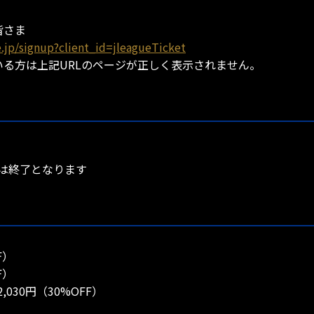
皆さま
ue.jp/signup?client_id=jleagueTicket
いる方は上記URLのページが正しく表示されません。
は終了となります
F）
F）
30円（30%OFF）