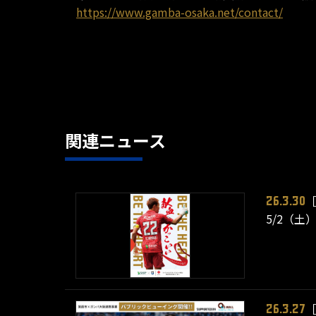
https://www.gamba-osaka.net/contact/
関連ニュース
26.3.30
5/2（
26.3.27