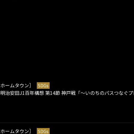
［ホームタウン］
SDGs
土）明治安田J1百年構想 第14節 神戸戦「～いのちのパスつな
［ホームタウン］
SDGs