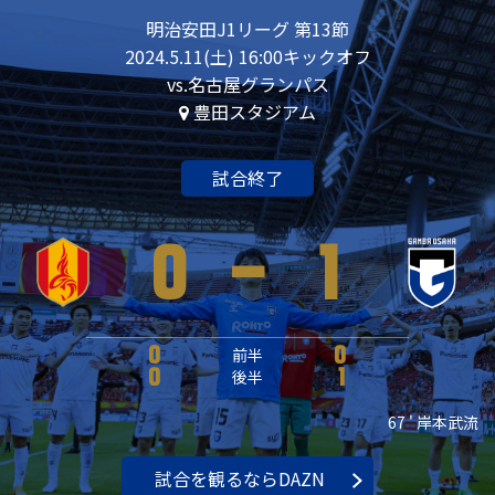
明治安田J1リーグ 第13節
2024.5.11(土) 16:00キックオフ
vs.名古屋グランパス
豊田スタジアム
試合終了
0
-
1
0
前半
0
0
後半
1
67 ' 岸本武流
試合を観るならDAZN