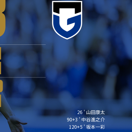
3
1
1
0
1
26 ' 山田康太
90+3 ' 中谷進之介
120+5 ' 坂本一彩