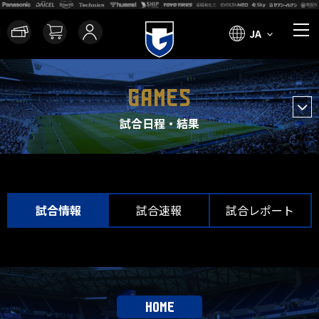
JA
GAMES
試合日程・結果
試合情報
試合速報
試合レポート
HOME