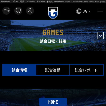
JA
GAMES
試合日程・結果
試合情報
試合速報
試合レポート
HOME