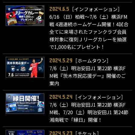
［インフォメーション］
2024.6.5
6/16 （日）柏戦～7/6（土）横浜FM
戦 4週連続ホームゲーム開催！4試合
全てに来場されたファンクラブ会員
様対象に復刻Ｊリーグカレーを抽選
で1,000名にプレゼント！
［ホームタウン］
2024.5.29
7/6（土）明治安田J1 第22節 横浜F
M戦『茨木市民応援デー』開催のご
案内
［インフォメーション］
2024.5.24
7/6（土）明治安田J1 第22節 横浜F
M戦、7/20（土）明治安田J1 第24節
湘南戦で「縁日」開催！
［チケット］
2024.5.23