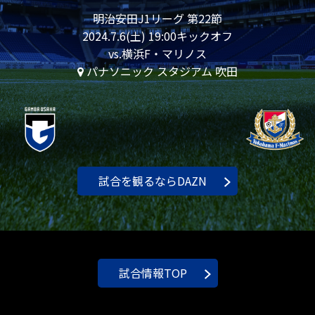
明治安田J1リーグ 第22節
2024.7.6(土) 19:00キックオフ
vs.横浜F・マリノス
パナソニック スタジアム 吹田
試合を観るならDAZN
試合情報TOP