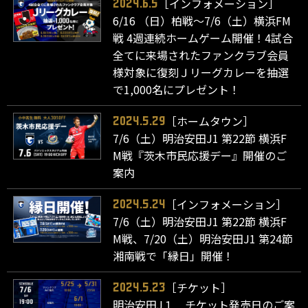
［インフォメーション］
2024.6.5
6/16 （日）柏戦～7/6（土）横浜FM
戦 4週連続ホームゲーム開催！4試合
全てに来場されたファンクラブ会員
様対象に復刻Ｊリーグカレーを抽選
で1,000名にプレゼント！
［ホームタウン］
2024.5.29
7/6（土）明治安田J1 第22節 横浜F
M戦『茨木市民応援デー』開催のご
案内
［インフォメーション］
2024.5.24
7/6（土）明治安田J1 第22節 横浜F
M戦、7/20（土）明治安田J1 第24節
湘南戦で「縁日」開催！
［チケット］
2024.5.23
明治安田J１ チケット発売日のご案