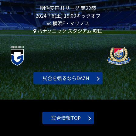
明治安田J1リーグ 第22節
2024.7.6(土) 19:00キックオフ
vs.横浜F・マリノス
パナソニック スタジアム 吹田
試合を観るならDAZN
試合情報TOP