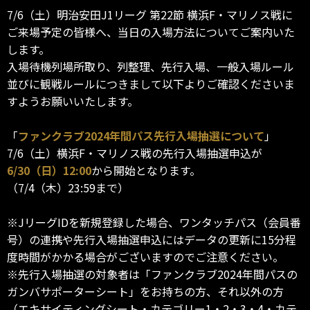
7/6（土）明治安田J1リーグ 第22節 横浜F・マリノス戦に
ご来場予定の皆様へ、当日の入場方法についてご案内いた
します。
入場待機列場所取り、列整理、先行入場、一般入場ルール
並びに観戦ルールにつきまして以下よりご確認くださいま
すようお願いいたします。
「
ファンクラブ2024年間パス先行入場抽選について
」
7/6（土）横浜F・マリノス戦の先行入場抽選申込が
6/30（日）12:00
から開始となります。
（7/4（木）23:59まで）
※JリーグIDを新規登録した場合、ワンタッチパス（会員番
号）の連携や先行入場抽選申込にはデータの更新に15分程
度時間がかかる場合がございますのでご注意ください。
※先行入場抽選の対象者は「ファンクラブ2024年間パスの
ガンバサポーターシート」をお持ちの方、それ以外の方
（エキサイティングシート・カテゴリー1・2・3・4・カテ