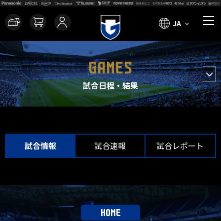
JA
GAMES
試合日程・結果
試合情報
試合速報
試合レポート
HOME