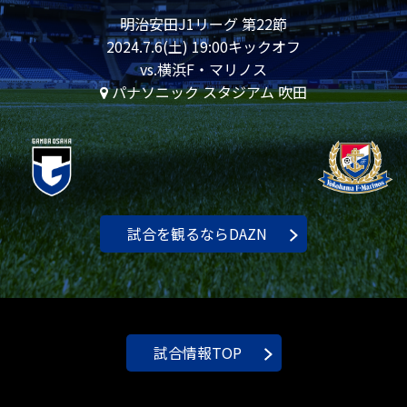
明治安田J1リーグ 第22節
2024.7.6(土) 19:00キックオフ
vs.横浜F・マリノス
パナソニック スタジアム 吹田
試合を観るならDAZN
試合情報TOP