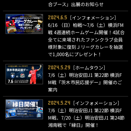
合ブース」出展のお知らせ
［インフォメーション］
2024.6.5
6/16 （日）柏戦～7/6（土）横浜FM
戦 4週連続ホームゲーム開催！4試合
全てに来場されたファンクラブ会員
様対象に復刻Ｊリーグカレーを抽選
で1,000名にプレゼント！
［ホームタウン］
2024.5.29
7/6（土）明治安田J1 第22節 横浜F
M戦『茨木市民応援デー』開催のご
案内
［インフォメーション］
2024.5.24
7/6（土）明治安田J1 第22節 横浜F
M戦、7/20（土）明治安田J1 第24節
湘南戦で「縁日」開催！