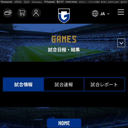
JA
GAMES
試合日程・結果
試合情報
試合速報
試合レポート
HOME