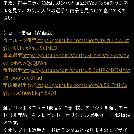
また、選手コラボ商品はガンバ大阪公式YouTubeチャンネ
ルを見て、お気に入りの選手と商品を見つけて食べてくだ
さい！
ショート動画（縦画面）
ウェルトン選手
https://youtube.com/shorts/DEzCLwW-3t
g?si=8Chsj6XhuJSufMLO
岸本選手
https://youtube.com/shorts/GFmRustk764?si=V
cv_o4wywQcQDWni
食野選手
https://youtube.com/shorts/J5i2oHPXnDE?si=At
J8_poplcqqDTud
宇佐美選手など
https://youtube.com/shorts/u5S-FnHrAx
g?si=rsOti0wbkqF-6XOT
選手コラボメニュー1商品につき1枚、オリジナル選手カー
ド（非売品）をプレゼント。オリジナル選手カードは2種類
※です。
※オリジナル選手カードはランダムとなりますのでデザイ