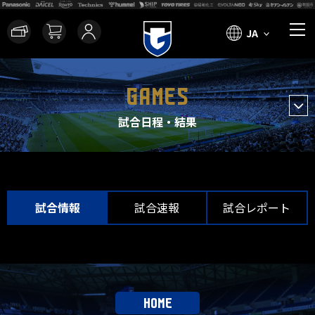
JA
GAMES
試合日程・結果
試合情報
試合速報
試合レポート
HOME