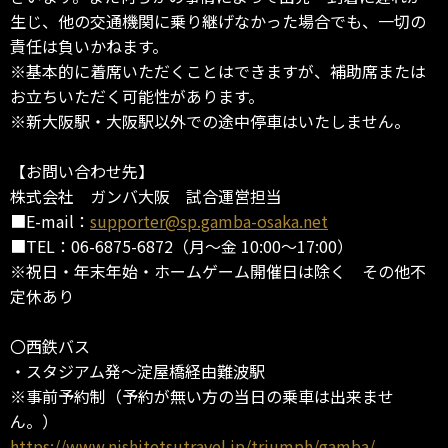
生じ、他の交通機関に乗り継げなかった場合でも、一切の
責任は負いかねます。
※基本的に着席いただくことはできますが、補助席または
お立ちいただく可能性があります。
※新大阪駅・大阪駅以外での途中停車はいたしません。
【お問い合わせ先】
株式会社 ガンバ大阪 試合運営担当
■E-mail：
supporter@sp.gamba-osaka.net
■TEL：06-6875-6872（月～金 10:00～17:00）
※祝日・年末年始・ホームゲーム開催日は除く その他不
定休あり
〇西鉄バス
・スタジアム発～淀屋橋経由難波駅
※事前予約制（予約が無い方の当日の乗車は出来ませ
ん。）
https://www.nishitetsutravel.jp/triumph/gamba/