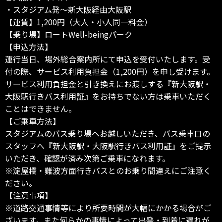
・スタジアム発～新大阪経由大阪駅
【運賃】1,200円（大人・小人同一料金）
【乗り場】ロートWell-beingパーク
【申込方法】
運行当日、場外総合案内所にて申込を受付いたします。受
付の際、サービス利用負担金（1,200円）を申し受けます。
サービス利用負担金と引き換えにお渡しする『新大阪駅・
大阪駅行きバス利用証』をお持ちでない方は乗車いただく
ことはできません。
【ご乗車方法】
スタジアムのバス乗り場へお越しいただき、バス乗車口の
スタッフへ『新大阪駅・大阪駅行きバス利用証』をご提示
いただき、確認が済み次第ご乗車になれます。
※淀屋橋・難波方面行きバスとのお乗り間違えにご注意く
ださい。
【注意事項】
※道路交通事情等により所要時間が大幅にかかる場合がご
ざいます。また何らかの事情によって出発・到着に遅れが