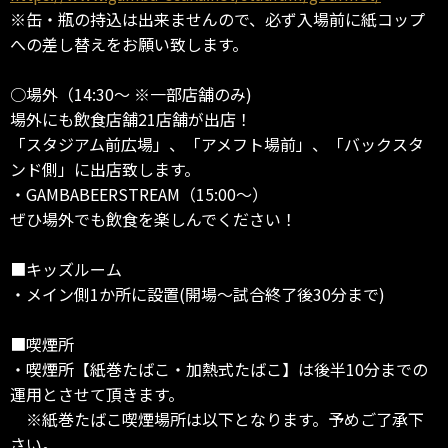
※缶・瓶の持込は出来ませんので、必ず入場前に紙コップ
への差し替えをお願い致します。
○場外（14:30～ ※一部店舗のみ)
場外にも飲食店舗21店舗が出店！
「スタジアム前広場」、「アメフト場前」、「バックスタ
ンド側」に出店致します。
・GAMBABEERSTREAM（15:00～）
ぜひ場外でも飲食を楽しんでください！
■キッズルーム
・メイン側1か所に設置(開場～試合終了後30分まで)
■喫煙所
・喫煙所【紙巻たばこ・加熱式たばこ】は後半10分までの
運用とさせて頂きます。
※紙巻たばこ喫煙場所は以下となります。予めご了承下
さい。