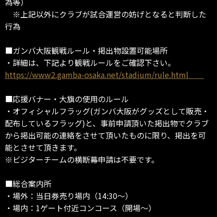
為等）
※上記以外にクラブが試合運営の妨げとなると判断した
行為
■ガンバ大阪観戦ルール・掲出物設置可能場所
・詳細は、下記より観戦ルールをご確認下さい。
https://www2.gamba-osaka.net/stadium/rule.html
■応援バナー・大旗の使用のルール
・オフィシャルフラッグ(ガンバ大阪がグッズとして販売・
配布しているフラッグ)と、事前申請頂いた掲出物でクラブ
から掲出可能の連絡をさせて頂いたものに限り、掲出を可
能とさせて頂きます。
※ビジターチームの横断幕申請は不要です。
■総合案内所
・場外：当日券売り場内（14:30～）
・場内：1ゲート付近コンコース（開場～）