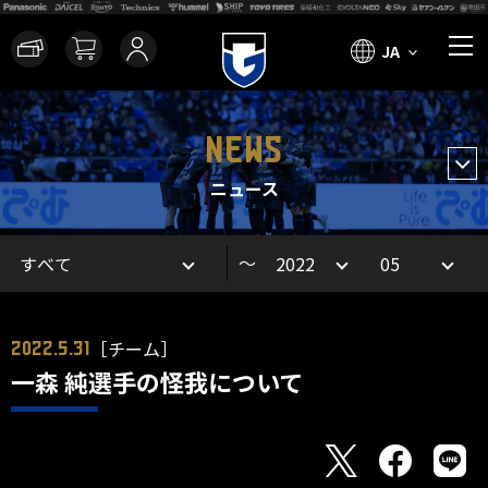
JA
NEWS
ニュース
～
［チーム］
2022.5.31
一森 純選手の怪我について