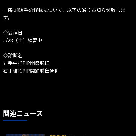
一森 純選手の怪我について、以下の通りお知らせ致しま
す。
◇受傷日
5/28（土）練習中
◇診断名
右手中指PIP関節脱臼
右手環指PIP関節脱臼骨折
関連ニュース