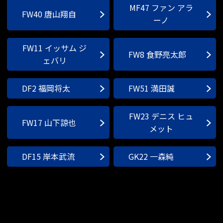
MF47 ファン アラ
FW40 唐山翔自
ーノ
FW11 イッサム ジ
FW8 食野亮太郎
ェバリ
DF2 福岡将太
FW51 満田誠
FW23 デニス ヒュ
FW17 山下諒也
メット
DF15 岸本武流
GK22 一森純