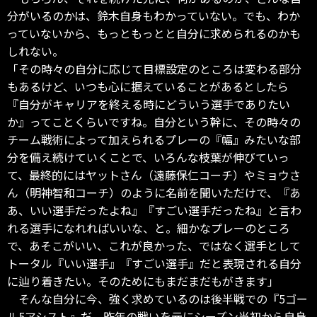
分がいるのかは、鈴木自身もわかっていない。でも、わか
っていないから、もっともっとと自分に求められるのかも
しれない。
「その時々の自分に応じて目標設定のところは変わる部分
もあるけど、いつも心に据えていることがあるとしたら
『自分がキャリアを終える時にどういう選手でありたい
か』ってことくらいですね。自分という幹に、その時々の
チーム戦術によって加えられるプレーの『幅』みたいな部
分を備え続けていくことで、いろんな枝葉が伸びていっ
て、最終的にはヤットさん（遠藤保仁コーチ）やミョウさ
ん（明神智和コーチ）のように名前を聞いただけで、『あ
あ、いい選手だったよね』『すごい選手だったね』と言わ
れる選手になれればいいな、と。細かなプレーのところ
で、あそこがいい、これが良かった、ではなく選手として
トータル『いい選手』『すごい選手』だと表現される自分
に辿り着きたい。そのためにもまだまだもがきます」
そんな自分に今、強く求めているのは後半戦での『5ゴー
ル5アシスト』だ。昨年の戦いを元にシーズン当初から自身