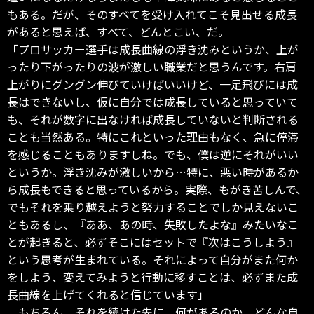
もある。だが、そのすべてを受け入れてこそ見出せる成長
があると思えば、すべて、どんとこい、だ。
「プロサッカー選手は成長曲線の浮き沈みというか、上が
ったり下がったりの波が激しい職業だと思うんです。右肩
上がりにグングン伸びていけばいいけど、一足飛びには成
長はできないし、仮に自分では成長していると思っていて
も、それが数字に出なければ成長していないと判断される
ことも当然ある。特にこれといった理由もなく、急に停滞
を感じることもありますしね。でも、僕は逆にそれがいい
というか。浮き沈みが激しいから…特に、悪い時があるか
ら成長もできると思っているから。実際、もがき苦しんで、
でもそれを乗り越えようと努力することでしか見えないこ
ともあるし、『ああ、あの時、失敗したよな』みたいなこ
とが起きると、必ずそこにはセットで『次はこうしよう』
という思考が生まれている。それによって自分がまた何か
をしよう、変えてみようと行動に移すことは、必ずまた成
長曲線を上げてくれると信じています」
もちろん、それを続けた先に、何があるのか、どんな自