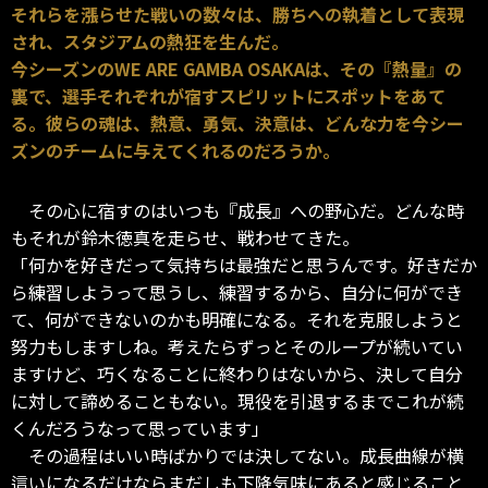
それらを漲らせた戦いの数々は、勝ちへの執着として表現
され、スタジアムの熱狂を生んだ。
今シーズンのWE ARE GAMBA OSAKAは、その『熱量』の
裏で、選手それぞれが宿すスピリットにスポットをあて
る。彼らの魂は、熱意、勇気、決意は、どんな力を今シー
ズンのチームに与えてくれるのだろうか。
その心に宿すのはいつも『成長』への野心だ。どんな時
もそれが鈴木徳真を走らせ、戦わせてきた。
「何かを好きだって気持ちは最強だと思うんです。好きだか
ら練習しようって思うし、練習するから、自分に何ができ
て、何ができないのかも明確になる。それを克服しようと
努力もしますしね。考えたらずっとそのループが続いてい
ますけど、巧くなることに終わりはないから、決して自分
に対して諦めることもない。現役を引退するまでこれが続
くんだろうなって思っています」
その過程はいい時ばかりでは決してない。成長曲線が横
這いになるだけならまだしも下降気味にあると感じること